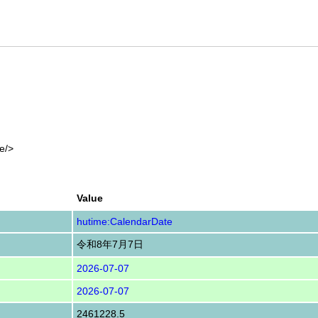
e/>
Value
hutime:CalendarDate
令和8年7月7日
2026-07-07
2026-07-07
2461228.5