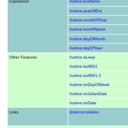
Expression
hutime:eraName
hutime:yearOfEra
hutime:monthOfYear
hutime:monthName
hutime:dayOfMonth
hutime:dayOfYear
Other Features
hutime:isLeep
hutime:iso8601
hutime:iso8601-2
hutime:onDayOfWeek
hutime:onJulianDate
hutime:onDate
Links
dcterms:relation