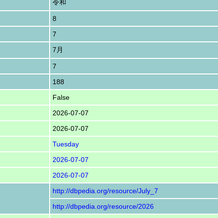
令和
8
7
7月
7
188
False
2026-07-07
2026-07-07
Tuesday
2026-07-07
2026-07-07
http://dbpedia.org/resource/July_7
http://dbpedia.org/resource/2026