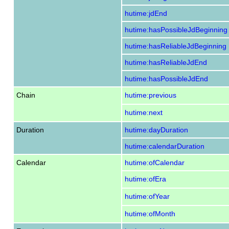
hutime:jdEnd
hutime:hasPossibleJdBeginning
hutime:hasReliableJdBeginning
hutime:hasReliableJdEnd
hutime:hasPossibleJdEnd
Chain
hutime:previous
hutime:next
Duration
hutime:dayDuration
hutime:calendarDuration
Calendar
hutime:ofCalendar
hutime:ofEra
hutime:ofYear
hutime:ofMonth