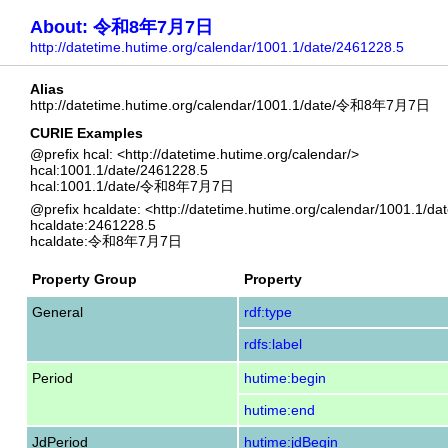
About: 令和8年7月7日
http://datetime.hutime.org/calendar/1001.1/date/2461228.5
Alias
http://datetime.hutime.org/calendar/1001.1/date/令和8年7月7日
CURIE Examples
@prefix hcal: <http://datetime.hutime.org/calendar/>
hcal:1001.1/date/2461228.5
hcal:1001.1/date/令和8年7月7日
@prefix hcaldate: <http://datetime.hutime.org/calendar/1001.1/dat
hcaldate:2461228.5
hcaldate:令和8年7月7日
Property Group
Property
General
rdf:type
rdfs:label
Period
hutime:begin
hutime:end
JdPeriod
hutime:jdBegin