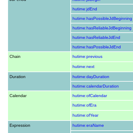
hutime:jdEnd
hutime:hasPossibleJdBeginning
hutime:hasReliableJdBeginning
hutime:hasReliableJdEnd
hutime:hasPossibleJdEnd
Chain
hutime:previous
hutime:next
Duration
hutime:dayDuration
hutime:calendarDuration
Calendar
hutime:ofCalendar
hutime:ofEra
hutime:ofYear
Expression
hutime:eraName