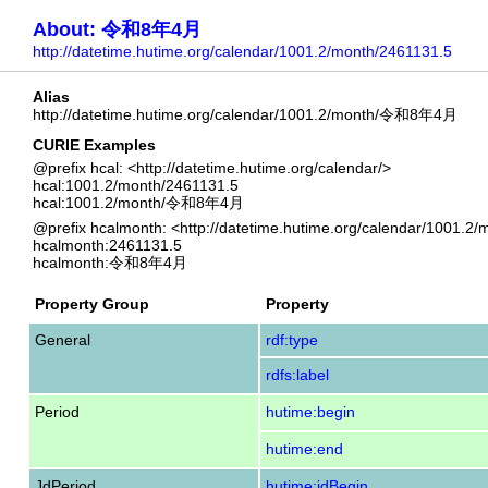
About: 令和8年4月
http://datetime.hutime.org/calendar/1001.2/month/2461131.5
Alias
http://datetime.hutime.org/calendar/1001.2/month/令和8年4月
CURIE Examples
@prefix hcal: <http://datetime.hutime.org/calendar/>
hcal:1001.2/month/2461131.5
hcal:1001.2/month/令和8年4月
@prefix hcalmonth: <http://datetime.hutime.org/calendar/1001.2/
hcalmonth:2461131.5
hcalmonth:令和8年4月
Property Group
Property
General
rdf:type
rdfs:label
Period
hutime:begin
hutime:end
JdPeriod
hutime:jdBegin