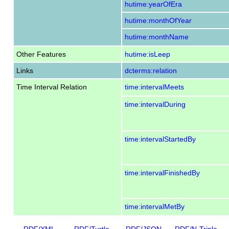
hutime:yearOfEra
hutime:monthOfYear
hutime:monthName
Other Features
hutime:isLeep
Links
dcterms:relation
Time Interval Relation
time:intervalMeets
time:intervalDuring
time:intervalStartedBy
time:intervalFinishedBy
time:intervalMetBy